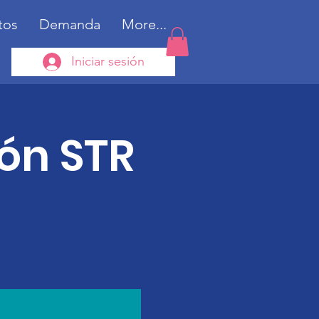
tos
Demanda
More...
Iniciar sesión
ión STR